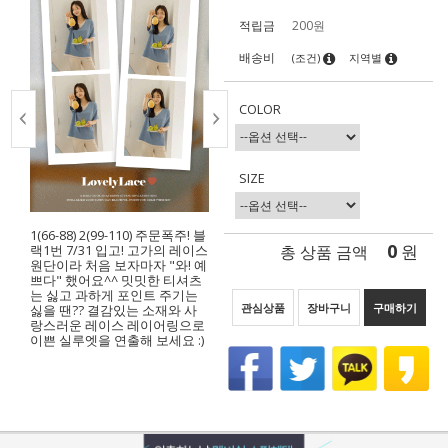
적립금
200원
배송비
(조건)
지역별
COLOR
SIZE
1(66-88) 2(99-110) 주문폭주! 블
0
총 상품 금액
원
랙1번 7/31 입고! 고가의 레이스
원단이라 처음 보자마자 "와! 예
쁘다" 했어요^^ 밋밋한 티셔츠
는 싫고 과하게 포인트 주기는
관심상품
장바구니
구매하기
싫을 땐?? 결감있는 소재와 사
랑스러운 레이스 레이어링으로
이쁜 실루엣을 연출해 보세요 :)