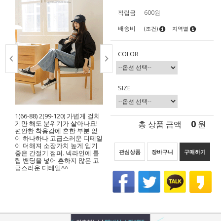
적립금
600원
배송비
(조건)
지역별
COLOR
SIZE
1(66-88) 2(99-120) 가볍게 걸치
0
총 상품 금액
원
기만 해도 분위기가 살아나요!
편안한 착용감에 흔한 부분 없
이 하나하나 고급스러운 디테일
이 더해져 소장가치 높게 입기
관심상품
장바구니
구매하기
좋은 간절기 점퍼. 넥라인에 튤
립 밴딩을 넣어 흔하지 않은 고
급스러운 디테일^^