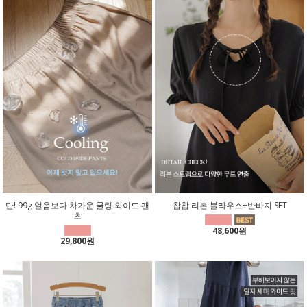
단! 99g 얼음보다 차가운 쿨링 와이드 팬
찹찹 리본 블라우스+반바지 SET
츠
48,600원
29,800원