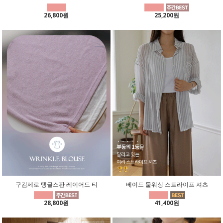
26,800원
25,200원
구김제로 탱글스판 레이어드 티
베이드 물워싱 스트라이프 셔츠
28,800원
41,400원