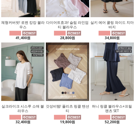
체형커버핏! 로렌 캉캉 블라
다이어트효과! 슬림 라인업
실키 에어 쿨링 와이드 치마
우스
티 블라우스
바지
41,400원
28,800원
34,800원
실크라이크 시스루 소매 블
갓성비템! 플리츠 링클 텐션
허니 링클 블라우스+프릴
라우스
티
팬츠 SET
32,400원
19,800원
52,200원