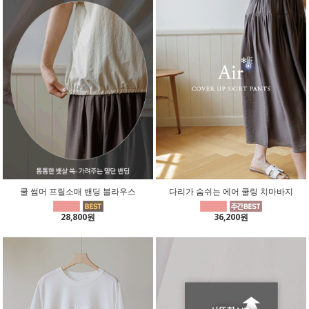
쿨 썸머 프릴소매 밴딩 블라우스
다리가 숨쉬는 에어 쿨링 치마바지
28,800원
36,200원