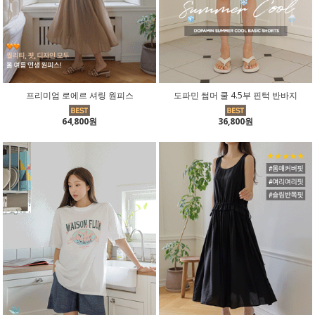
프리미엄 로에르 셔링 원피스
도파민 썸머 쿨 4.5부 핀턱 반바지
64,800원
36,800원