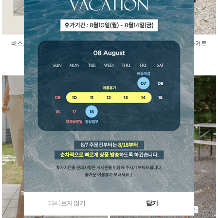
비스코스 인견 아이스 반팔 가디건
걸을때마다 예쁜 말랑 밴딩 스커트
45,000원
29,800원
다시 보지 않기
닫기