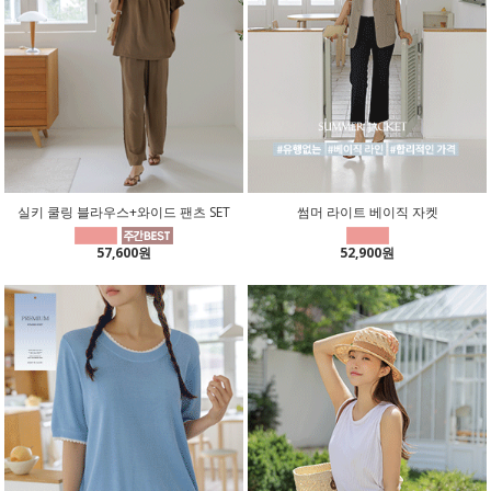
실키 쿨링 블라우스+와이드 팬츠 SET
썸머 라이트 베이직 자켓
57,600원
52,900원