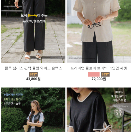
쫀득 심리스 핀턱 쿨링 와이드 슬랙스
프리미엄 클로이 브이넥 라인업 자켓
43,800원
72,000원