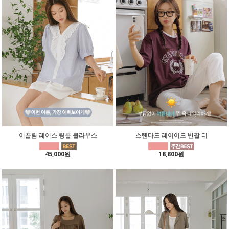
이끌림 레이스 링클 블라우스
스탠다드 레이어드 반팔 티
45,000원
18,800원