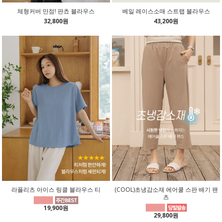
체형커버 만점! 판쵸 블라우스
베일 레이스소매 스트랩 블라우스
32,800원
43,200원
라플리츠 아이스 링클 블라우스 티
(COOL)초냉감소재 에어쿨 스판 배기 팬
츠
19,900원
29,800원