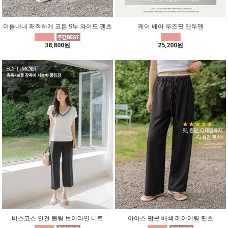
여름내내 쾌적하게 코튼 9부 와이드 팬츠
케어 베어 루즈핏 맨투맨
38,800원
25,200원
비스코스 인견 블링 브이라인 니트
아이스 팝콘 배색 레이어링 팬츠