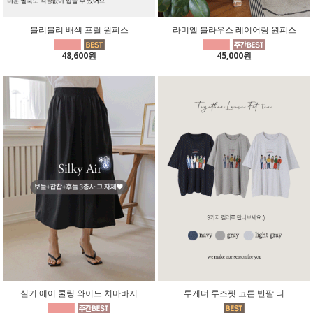
블리블리 배색 프릴 원피스
라미엘 블라우스 레이어링 원피스
48,600원
45,000원
실키 에어 쿨링 와이드 치마바지
투게더 루즈핏 코튼 반팔 티