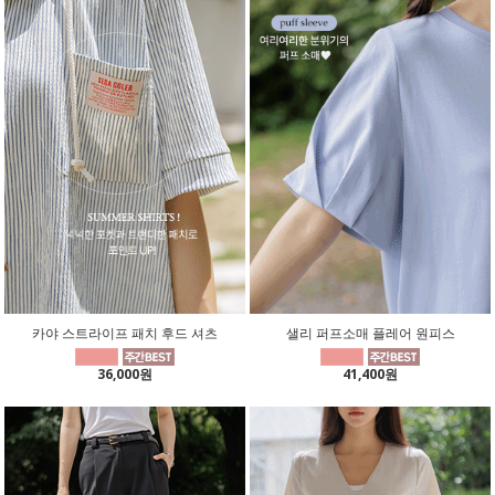
카야 스트라이프 패치 후드 셔츠
샐리 퍼프소매 플레어 원피스
36,000원
41,400원