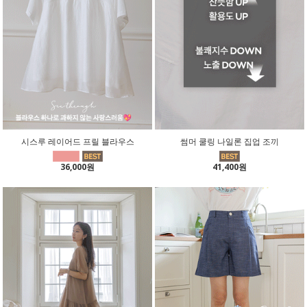
시스루 레이어드 프릴 블라우스
썸머 쿨링 나일론 집업 조끼
36,000원
41,400원