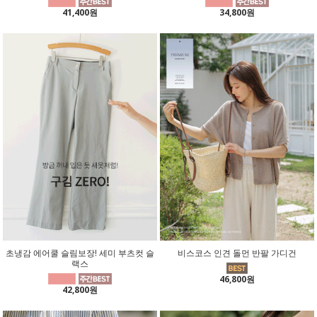
41,400원
34,800원
초냉감 에어쿨 슬림보장! 세미 부츠컷 슬
비스코스 인견 돌먼 반팔 가디건
랙스
46,800원
42,800원