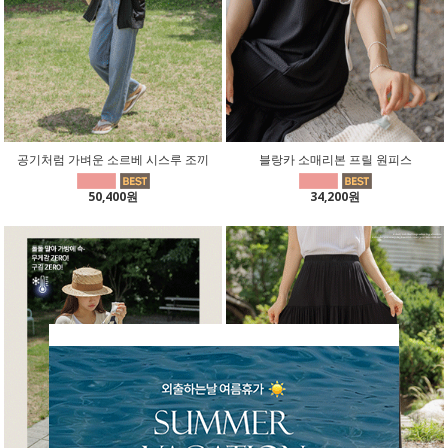
공기처럼 가벼운 소르베 시스루 조끼
블랑카 소매리본 프릴 원피스
50,400원
34,200원