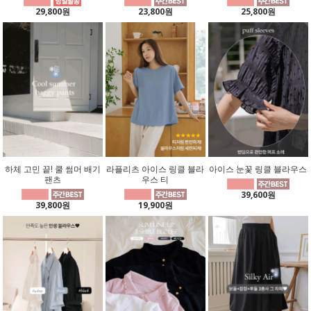
29,800원
23,800원
25,800원
하체 고민 끝! 쿨 썸머 배기
라플리츠 아이스 링클 블라
아이스 눈꽃 링클 블라우스
팬츠
우스 티
39,600원
39,800원
19,900원