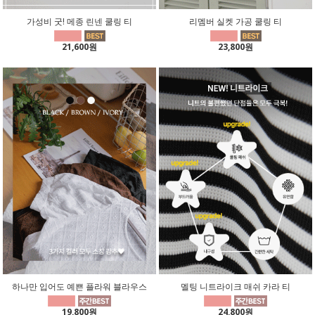
가성비 굿! 메종 린넨 쿨링 티
리멤버 실켓 가공 쿨링 티
21,600원
23,800원
하나만 입어도 예쁜 플라워 블라우스
멜팅 니트라이크 매쉬 카라 티
19,800원
24,800원