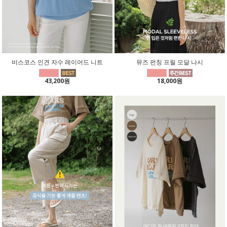
비스코스 인견 자수 레이어드 니트
뮤즈 펀칭 프릴 모달 나시
43,200원
18,000원