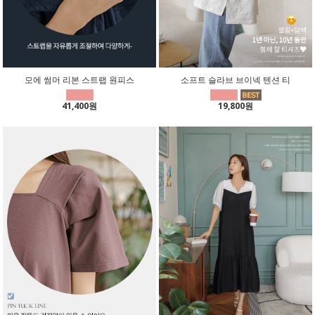
모에 썸머 리본 스트랩 원피스
소프트 슬라브 브이넥 텐션 티
41,400원
19,800원