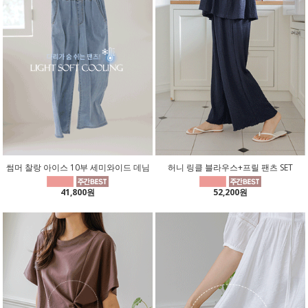
썸머 찰랑 아이스 10부 세미와이드 데님
허니 링클 블라우스+프릴 팬츠 SET
41,800원
52,200원