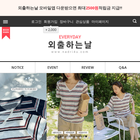
외출하는날 모바일앱 다운받으면 최대
2500원
적립금 지급!!
로그인
회원가입
장바구니
관심상품
마이페이지
+ 2,000
NOTICE
EVENT
REVIEW
Q&A