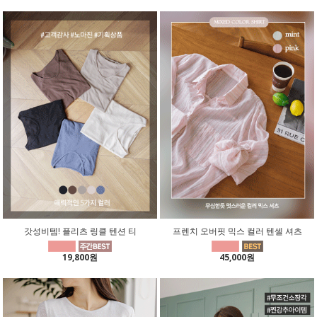
갓성비템! 플리츠 링클 텐션 티
프렌치 오버핏 믹스 컬러 텐셀 셔츠
19,800원
45,000원