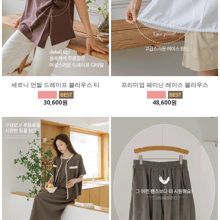
세르니 언발 드레이프 블라우스 티
프리미엄 페미닌 레이스 블라우스
30,600원
48,600원