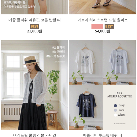
메종 플라워 여유핏 코튼 반팔 티
아르네 허리스트랩 프릴 원피스
23,800원
54,000원
여리프릴 쿨링 리본 가디건
아뜰리에 루즈핏 매쉬 티