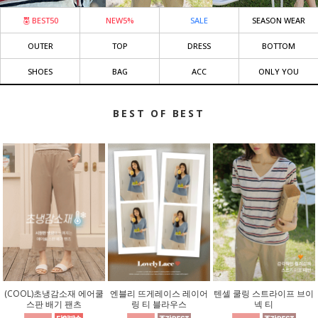
BEST50
NEW5%
SALE
SEASON WEAR
OUTER
TOP
DRESS
BOTTOM
SHOES
BAG
ACC
ONLY YOU
BEST OF BEST
(COOL)초냉감소재 에어쿨
엔블리 뜨게레이스 레이어
텐셀 쿨링 스트라이프 브이
스판 배기 팬츠
링 티 블라우스
넥 티