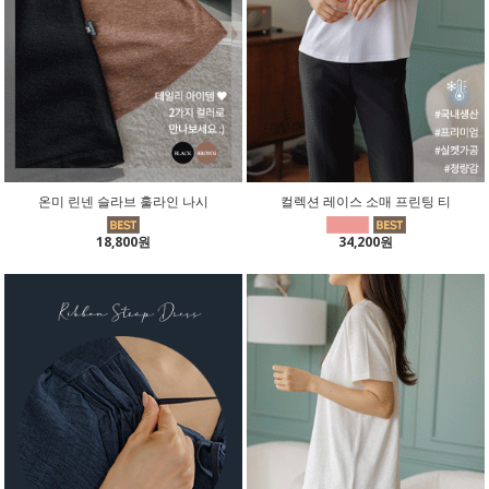
온미 린넨 슬라브 훌라인 나시
컬렉션 레이스 소매 프린팅 티
18,800원
34,200원