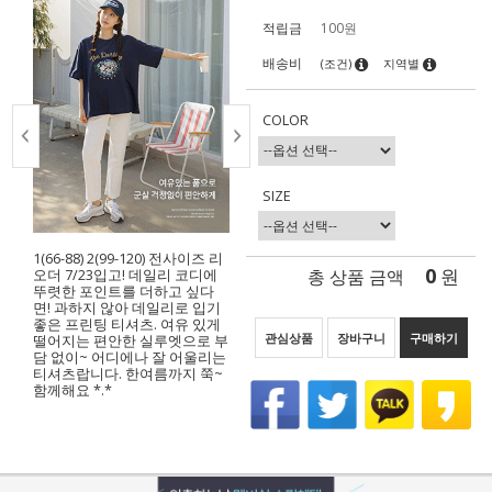
적립금
100원
배송비
(조건)
지역별
COLOR
SIZE
1(66-88) 2(99-120) 전사이즈 리
0
총 상품 금액
원
오더 7/23입고! 데일리 코디에
뚜렷한 포인트를 더하고 싶다
면! 과하지 않아 데일리로 입기
좋은 프린팅 티셔츠. 여유 있게
관심상품
장바구니
구매하기
떨어지는 편안한 실루엣으로 부
담 없이~ 어디에나 잘 어울리는
티셔츠랍니다. 한여름까지 쭉~
함께해요 *.*