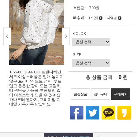
적립금
700원
배송비
(조건)
지역별
COLOR
SIZE
1(66-88) 2(99-120) 트랜디하면
0
총 상품 금액
원
서도 여성스러움은 절대 놓치지
않은 프리미엄 도트 점퍼. 부드
럽고 은은한 광이 도는 고퀄리
티 원단을 사용해 부해보임 없
관심상품
장바구니
구매하기
이 여성스럽게 입을 수 있어요.
하나부터 열까지, 프리미엄 디
테일 가득가득 담았어요!