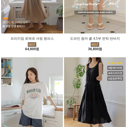
프리미엄 로에르 셔링 원피스
도파민 썸머 쿨 4.5부 핀턱 반바지
64,800원
36,800원