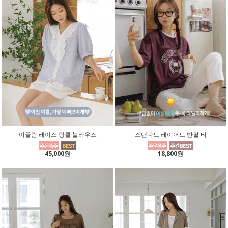
이끌림 레이스 링클 블라우스
스탠다드 레이어드 반팔 티
45,000원
18,800원