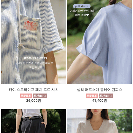
카야 스트라이프 패치 후드 셔츠
샐리 퍼프소매 플레어 원피스
36,000원
41,400원