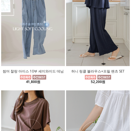
썸머 찰랑 아이스 10부 세미와이드 데님
허니 링클 블라우스+프릴 팬츠 SET
41,800원
52,200원