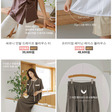
세르니 언발 드레이프 블라우스 티
프리미엄 페미닌 레이스 블라우스
30,600원
48,600원