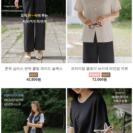
쫀득 심리스 핀턱 쿨링 와이드 슬랙스
프리미엄 클로이 브이넥 라인업 자켓
43,800원
72,000원