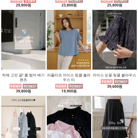
29,800원
23,800원
25,800원
하체 고민 끝! 쿨 썸머 배기
라플리츠 아이스 링클 블라
아이스 눈꽃 링클 블라우스
팬츠
우스 티
39,600원
39,800원
19,900원