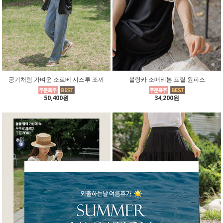
공기처럼 가벼운 소르베 시스루 조끼
블랑카 소매리본 프릴 원피스
50,400원
34,200원