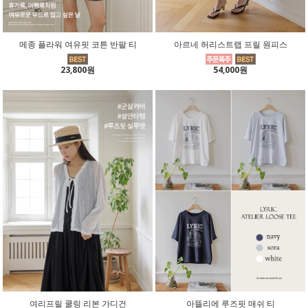
메종 플라워 여유핏 코튼 반팔 티
아르네 허리스트랩 프릴 원피스
23,800원
54,000원
여리프릴 쿨링 리본 가디건
아뜰리에 루즈핏 매쉬 티