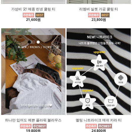
가성비 굿! 메종 린넨 쿨링 티
리멤버 실켓 가공 쿨링 티
21,600원
23,800원
하나만 입어도 예쁜 플라워 블라우스
멜팅 니트라이크 매쉬 카라 티
19,800원
24,800원