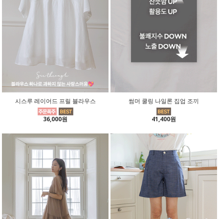
시스루 레이어드 프릴 블라우스
썸머 쿨링 나일론 집업 조끼
36,000원
41,400원