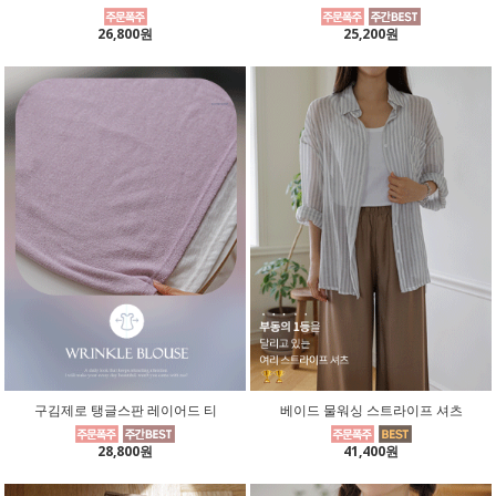
26,800원
25,200원
구김제로 탱글스판 레이어드 티
베이드 물워싱 스트라이프 셔츠
28,800원
41,400원