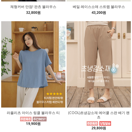
체형커버 만점! 판쵸 블라우스
베일 레이스소매 스트랩 블라우스
32,800원
43,200원
라플리츠 아이스 링클 블라우스 티
(COOL)초냉감소재 에어쿨 스판 배기 팬
츠
19,900원
29,800원