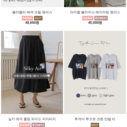
블리블리 배색 프릴 원피스
라미엘 블라우스 레이어링 원피스
48,600원
45,000원
실키 에어 쿨링 와이드 치마바지
투게더 루즈핏 코튼 반팔 티