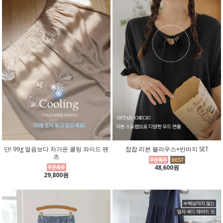
단! 99g 얼음보다 차가운 쿨링 와이드 팬
찹찹 리본 블라우스+반바지 SET
츠
48,600원
29,800원