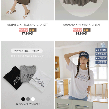
마리아 나시 원피스+가디건 SET
살랑살랑 린넨 밴딩 치마바지
37,800원
24,800원