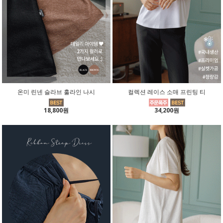
온미 린넨 슬라브 훌라인 나시
컬렉션 레이스 소매 프린팅 티
18,800원
34,200원