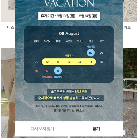
비스코스 인견 아이스 반팔 가디건
걸을때마다 예쁜 말랑 밴딩 스커트
45,000원
29,800원
다시 보지 않기
닫기