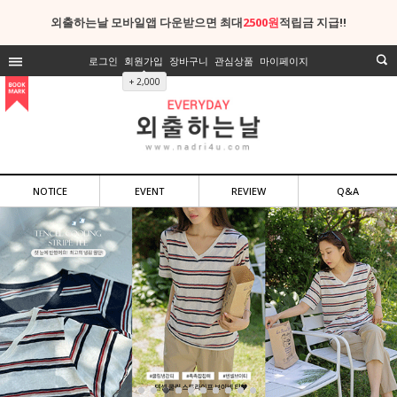
외출하는날 모바일앱 다운받으면 최대
2500원
적립금 지급!!
로그인
회원가입
장바구니
관심상품
마이페이지
+ 2,000
NOTICE
EVENT
REVIEW
Q&A