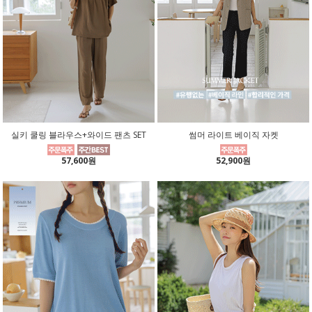
실키 쿨링 블라우스+와이드 팬츠 SET
썸머 라이트 베이직 자켓
57,600원
52,900원