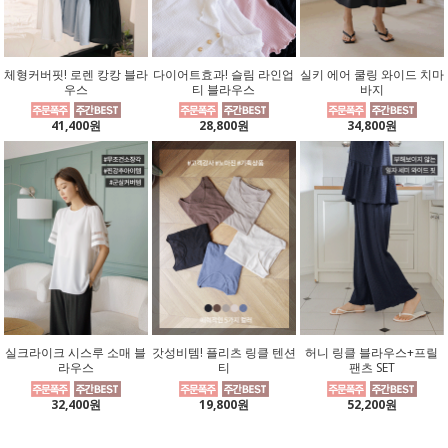
체형커버핏! 로렌 캉캉 블라
다이어트효과! 슬림 라인업
실키 에어 쿨링 와이드 치마
우스
티 블라우스
바지
41,400원
28,800원
34,800원
실크라이크 시스루 소매 블
갓성비템! 플리츠 링클 텐션
허니 링클 블라우스+프릴
라우스
티
팬츠 SET
32,400원
19,800원
52,200원