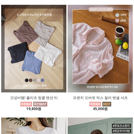
갓성비템! 플리츠 링클 텐션 티
프렌치 오버핏 믹스 컬러 텐셀 셔츠
19,800원
45,000원