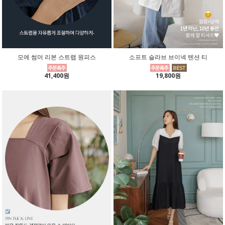
모에 썸머 리본 스트랩 원피스
소프트 슬라브 브이넥 텐션 티
41,400원
19,800원