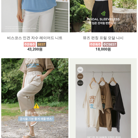
비스코스 인견 자수 레이어드 니트
뮤즈 펀칭 프릴 모달 나시
43,200원
18,000원