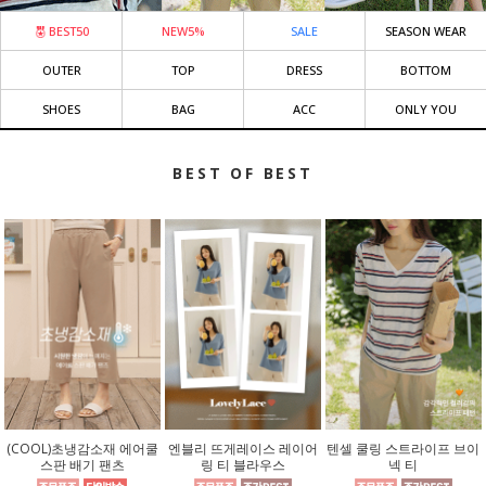
BEST50
NEW5%
SALE
SEASON WEAR
OUTER
TOP
DRESS
BOTTOM
SHOES
BAG
ACC
ONLY YOU
BEST OF BEST
(COOL)초냉감소재 에어쿨
엔블리 뜨게레이스 레이어
텐셀 쿨링 스트라이프 브이
스판 배기 팬츠
링 티 블라우스
넥 티