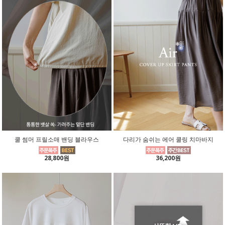
쿨 썸머 프릴소매 밴딩 블라우스
다리가 숨쉬는 에어 쿨링 치마바지
28,800원
36,200원