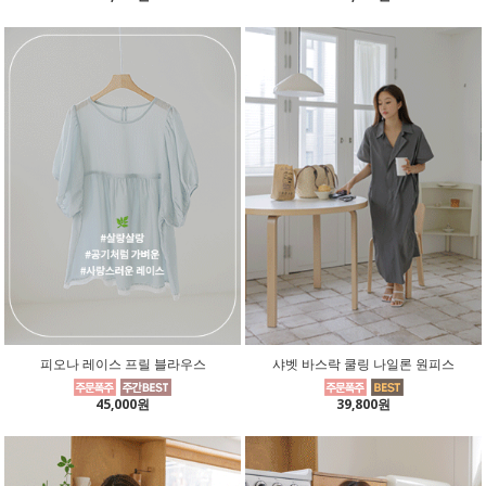
피오나 레이스 프릴 블라우스
샤벳 바스락 쿨링 나일론 원피스
45,000원
39,800원