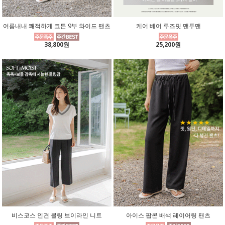
여름내내 쾌적하게 코튼 9부 와이드 팬츠
케어 베어 루즈핏 맨투맨
38,800원
25,200원
비스코스 인견 블링 브이라인 니트
아이스 팝콘 배색 레이어링 팬츠