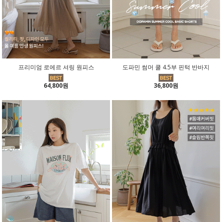
프리미엄 로에르 셔링 원피스
도파민 썸머 쿨 4.5부 핀턱 반바지
64,800원
36,800원