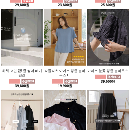
29,800원
23,800원
25,800원
하체 고민 끝! 쿨 썸머 배기
라플리츠 아이스 링클 블라
아이스 눈꽃 링클 블라우스
팬츠
우스 티
39,600원
39,800원
19,900원