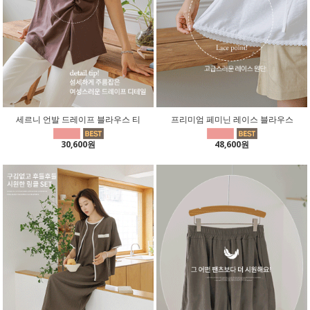
세르니 언발 드레이프 블라우스 티
프리미엄 페미닌 레이스 블라우스
30,600원
48,600원