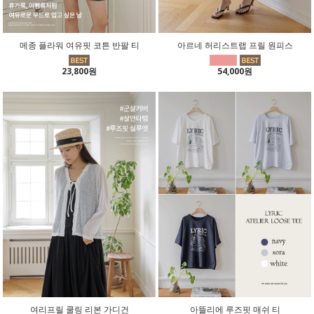
메종 플라워 여유핏 코튼 반팔 티
아르네 허리스트랩 프릴 원피스
23,800원
54,000원
여리프릴 쿨링 리본 가디건
아뜰리에 루즈핏 매쉬 티