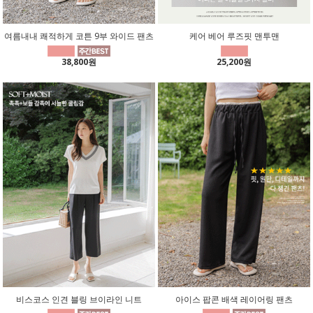
여름내내 쾌적하게 코튼 9부 와이드 팬츠
케어 베어 루즈핏 맨투맨
38,800원
25,200원
비스코스 인견 블링 브이라인 니트
아이스 팝콘 배색 레이어링 팬츠