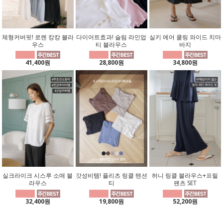
체형커버핏! 로렌 캉캉 블라
다이어트효과! 슬림 라인업
실키 에어 쿨링 와이드 치마
우스
티 블라우스
바지
41,400원
28,800원
34,800원
실크라이크 시스루 소매 블
갓성비템! 플리츠 링클 텐션
허니 링클 블라우스+프릴
라우스
티
팬츠 SET
32,400원
19,800원
52,200원