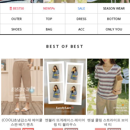
BEST50
NEW5%
SALE
SEASON WEAR
OUTER
TOP
DRESS
BOTTOM
SHOES
BAG
ACC
ONLY YOU
BEST OF BEST
(COOL)초냉감소재 에어쿨
엔블리 뜨게레이스 레이어
텐셀 쿨링 스트라이프 브이
스판 배기 팬츠
링 티 블라우스
넥 티