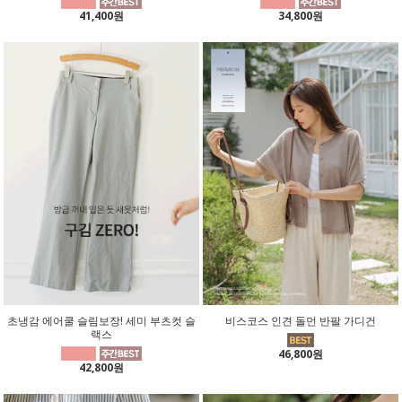
41,400원
34,800원
초냉감 에어쿨 슬림보장! 세미 부츠컷 슬
비스코스 인견 돌먼 반팔 가디건
랙스
46,800원
42,800원