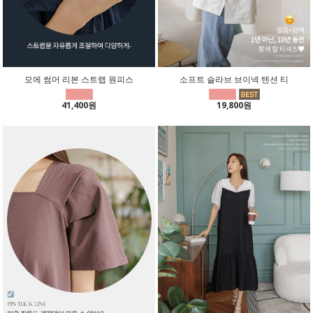
모에 썸머 리본 스트랩 원피스
소프트 슬라브 브이넥 텐션 티
41,400원
19,800원