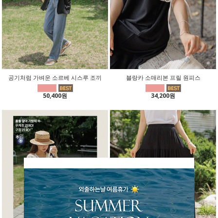
공기처럼 가벼운 소르베 시스루 조끼
블랑카 소매리본 프릴 원피스
50,400원
34,200원