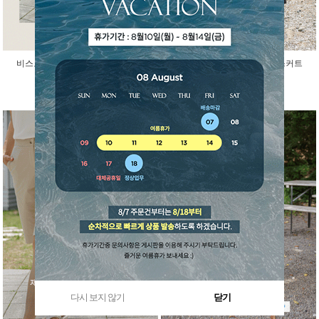
비스코스 인견 아이스 반팔 가디건
걸을때마다 예쁜 말랑 밴딩 스커트
45,000원
29,800원
다시 보지 않기
닫기