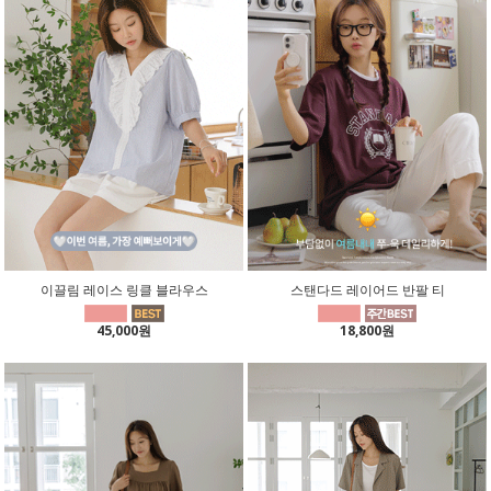
이끌림 레이스 링클 블라우스
스탠다드 레이어드 반팔 티
45,000원
18,800원