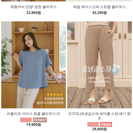
체형커버 만점! 판쵸 블라우스
베일 레이스소매 스트랩 블라우스
32,800원
43,200원
라플리츠 아이스 링클 블라우스 티
(COOL)초냉감소재 에어쿨 스판 배기 팬
츠
19,900원
29,800원