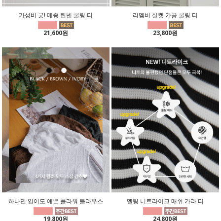
가성비 굿! 메종 린넨 쿨링 티
리멤버 실켓 가공 쿨링 티
21,600원
23,800원
하나만 입어도 예쁜 플라워 블라우스
멜팅 니트라이크 매쉬 카라 티
19,800원
24,800원