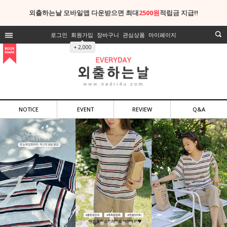
외출하는날 모바일앱 다운받으면 최대
2500원
적립금 지급!!
로그인
회원가입
장바구니
관심상품
마이페이지
+ 2,000
NOTICE
EVENT
REVIEW
Q&A