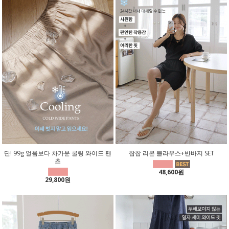
단! 99g 얼음보다 차가운 쿨링 와이드 팬
찹찹 리본 블라우스+반바지 SET
츠
48,600원
29,800원