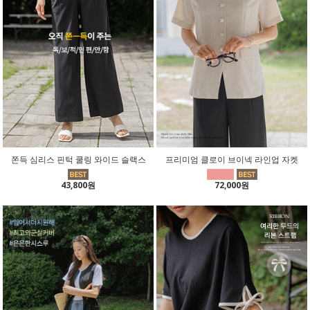
쫀득 심리스 핀턱 쿨링 와이드 슬랙스
프리미엄 클로이 브이넥 라인업 자켓
43,800원
72,000원