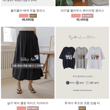
블리블리 배색 프릴 원피스
라미엘 블라우스 레이어링 원피스
48,600원
45,000원
실키 에어 쿨링 와이드 치마바지
투게더 루즈핏 코튼 반팔 티