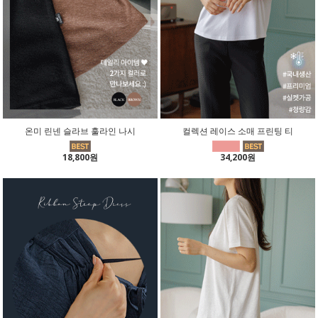
온미 린넨 슬라브 훌라인 나시
컬렉션 레이스 소매 프린팅 티
18,800원
34,200원