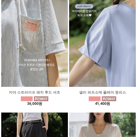
카야 스트라이프 패치 후드 셔츠
샐리 퍼프소매 플레어 원피스
36,000원
41,400원