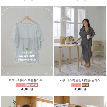
피오나 레이스 프릴 블라우스
샤벳 바스락 쿨링 나일론 원피스
45,000원
39,800원