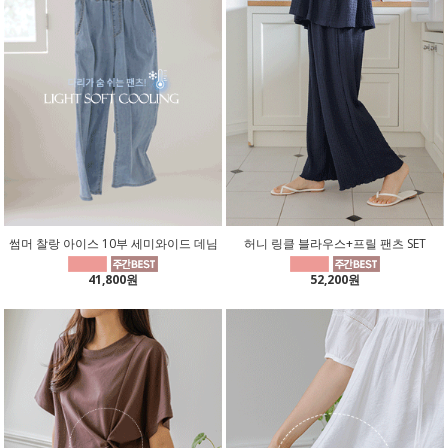
썸머 찰랑 아이스 10부 세미와이드 데님
허니 링클 블라우스+프릴 팬츠 SET
41,800원
52,200원