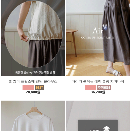
쿨 썸머 프릴소매 밴딩 블라우스
다리가 숨쉬는 에어 쿨링 치마바지
28,800원
36,200원