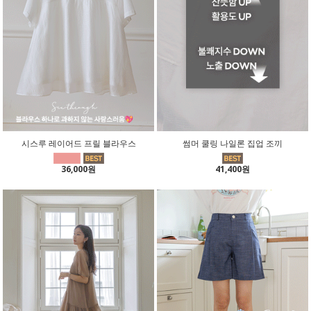
시스루 레이어드 프릴 블라우스
썸머 쿨링 나일론 집업 조끼
36,000원
41,400원