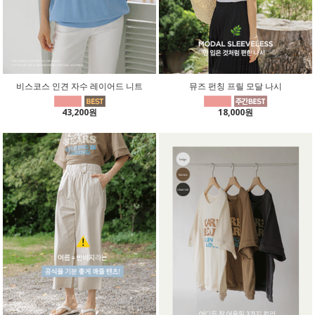
비스코스 인견 자수 레이어드 니트
뮤즈 펀칭 프릴 모달 나시
43,200원
18,000원