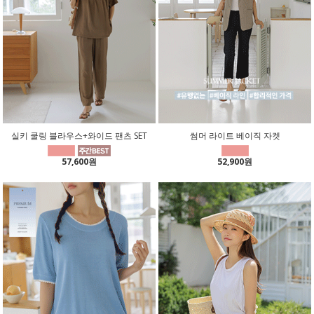
실키 쿨링 블라우스+와이드 팬츠 SET
썸머 라이트 베이직 자켓
57,600원
52,900원