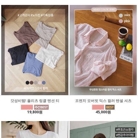
갓성비템! 플리츠 링클 텐션 티
프렌치 오버핏 믹스 컬러 텐셀 셔츠
19,800원
45,000원