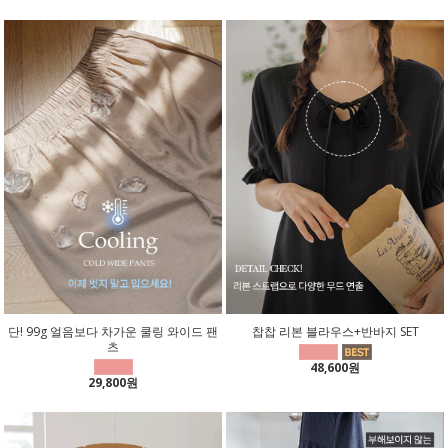
단! 99g 얼음보다 차가운 쿨링 와이드 팬
찹찹 리본 블라우스+반바지 SET
츠
48,600원
29,800원