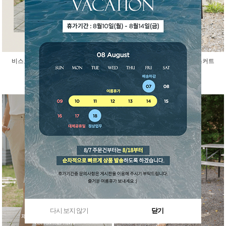
비스코스 인견 아이스 반팔 가디건
걸을때마다 예쁜 말랑 밴딩 스커트
45,000원
29,800원
다시 보지 않기
닫기