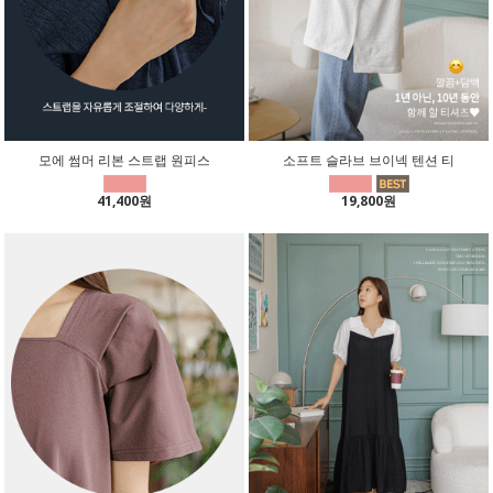
모에 썸머 리본 스트랩 원피스
소프트 슬라브 브이넥 텐션 티
41,400원
19,800원