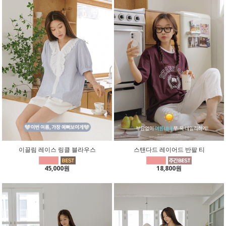
이끌림 레이스 링클 블라우스
스탠다드 레이어드 반팔 티
45,000원
18,800원