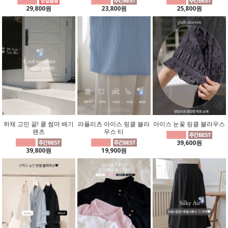
29,800원
23,800원
25,800원
하체 고민 끝! 쿨 썸머 배기
라플리츠 아이스 링클 블라
아이스 눈꽃 링클 블라우스
팬츠
우스 티
39,600원
39,800원
19,900원