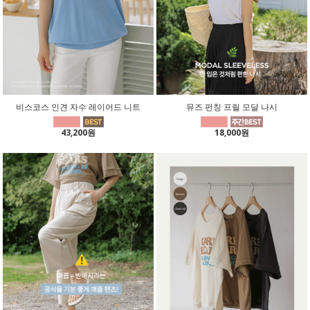
비스코스 인견 자수 레이어드 니트
뮤즈 펀칭 프릴 모달 나시
43,200원
18,000원