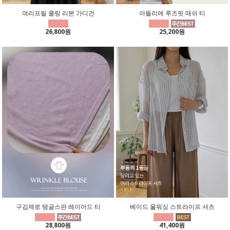
여리프릴 쿨링 리본 가디건
아뜰리에 루즈핏 매쉬 티
26,800원
25,200원
구김제로 탱글스판 레이어드 티
베이드 물워싱 스트라이프 셔츠
28,800원
41,400원