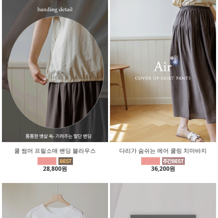
쿨 썸머 프릴소매 밴딩 블라우스
다리가 숨쉬는 에어 쿨링 치마바지
28,800원
36,200원