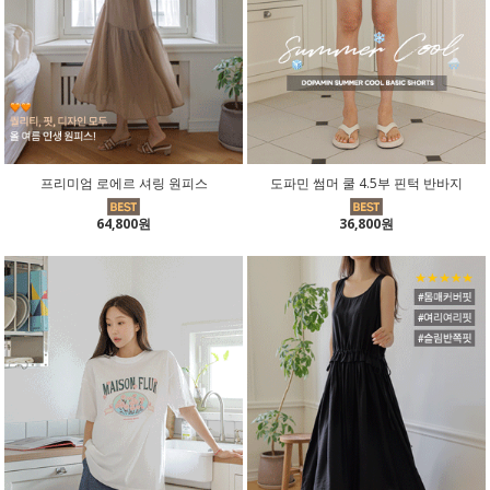
프리미엄 로에르 셔링 원피스
도파민 썸머 쿨 4.5부 핀턱 반바지
64,800원
36,800원