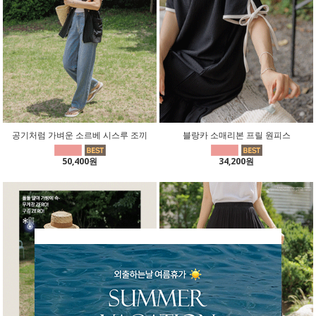
공기처럼 가벼운 소르베 시스루 조끼
블랑카 소매리본 프릴 원피스
50,400원
34,200원