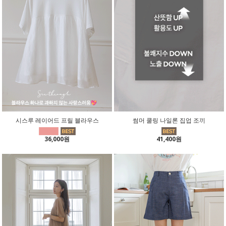
시스루 레이어드 프릴 블라우스
썸머 쿨링 나일론 집업 조끼
36,000원
41,400원