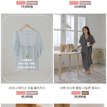
19,800원
24,800원
피오나 레이스 프릴 블라우스
샤벳 바스락 쿨링 나일론 원피스
45,000원
39,800원