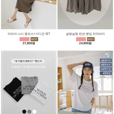
마리아 나시 원피스+가디건 SET
살랑살랑 린넨 밴딩 치마바지
37,800원
24,800원