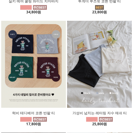
실키 에어 쿨링 와이드 치마바지
투게더 루즈핏 코튼 반팔 티
34,800원
23,800원
럭비 테디베어 코튼 반팔 티
가성비 넘치는 레터링 자수 매쉬 티
17,800원
25,800원