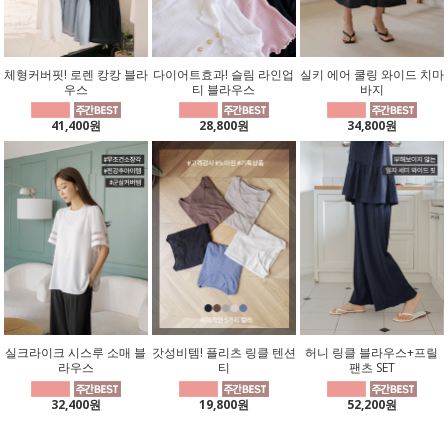
체형커버핏! 로렌 캉캉 블라
다이어트효과! 슬림 라인업
실키 에어 쿨링 와이드 치마
우스
티 블라우스
바지
41,400원
28,800원
34,800원
실크라이크 시스루 소매 블
갓성비템! 플리츠 링클 텐션
허니 링클 블라우스+프릴
라우스
티
팬츠 SET
32,400원
19,800원
52,200원