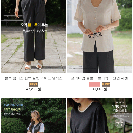
쫀득 심리스 핀턱 쿨링 와이드 슬랙스
프리미엄 클로이 브이넥 라인업 자켓
43,800원
72,000원