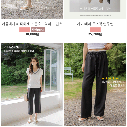
여름내내 쾌적하게 코튼 9부 와이드 팬츠
케어 베어 루즈핏 맨투맨
38,800원
25,200원