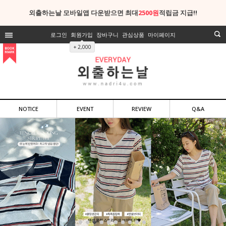
외출하는날 모바일앱 다운받으면 최대
2500원
적립금 지급!!
로그인
회원가입
장바구니
관심상품
마이페이지
+ 2,000
NOTICE
EVENT
REVIEW
Q&A