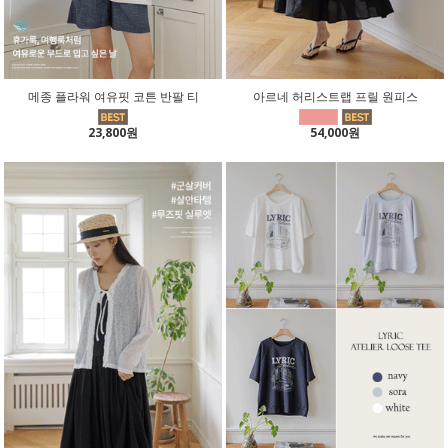
메종 플라워 여유핏 코튼 반팔 티
아르네 허리스트랩 프릴 원피스
23,800원
54,000원