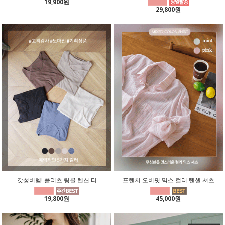
19,900원
29,800원
갓성비템! 플리츠 링클 텐션 티
프렌치 오버핏 믹스 컬러 텐셀 셔츠
19,800원
45,000원