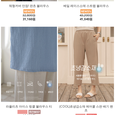
체형커버 만점! 판쵸 블라우스
베일 레이스소매 스트랩 블라우스
32,800원
43,200원
31,160원
41,040원
라플리츠 아이스 링클 블라우스 티
(COOL)초냉감소재 에어쿨 스판 배기 팬
츠