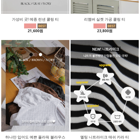
가성비 굿! 메종 린넨 쿨링 티
리멤버 실켓 가공 쿨링 티
21,600원
23,800원
하나만 입어도 예쁜 플라워 블라우스
멜팅 니트라이크 매쉬 카라 티