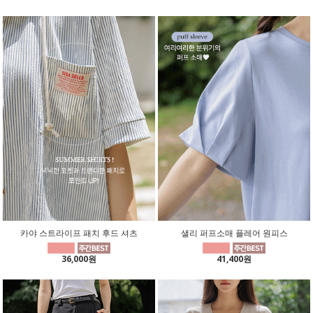
카야 스트라이프 패치 후드 셔츠
샐리 퍼프소매 플레어 원피스
36,000원
41,400원