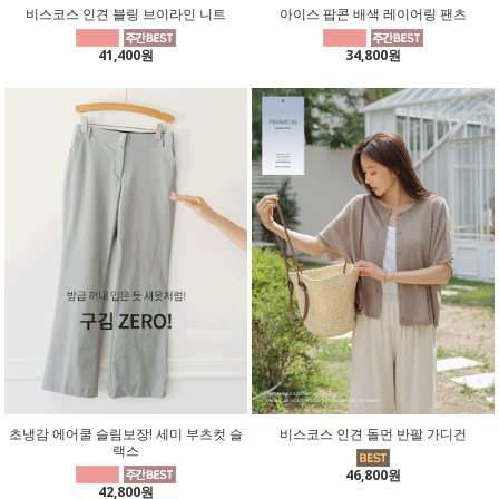
비스코스 인견 블링 브이라인 니트
아이스 팝콘 배색 레이어링 팬츠
41,400원
34,800원
초냉감 에어쿨 슬림보장! 세미 부츠컷 슬
비스코스 인견 돌먼 반팔 가디건
랙스
46,800원
42,800원