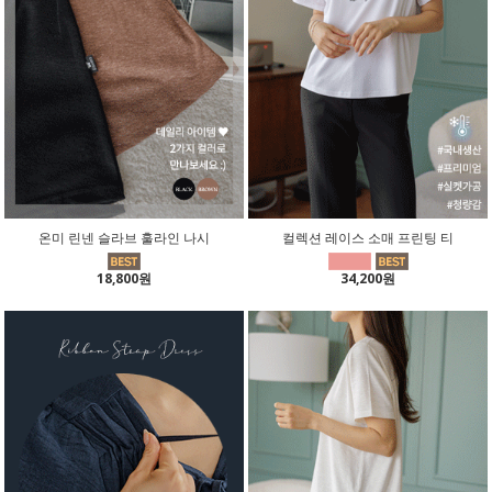
온미 린넨 슬라브 훌라인 나시
컬렉션 레이스 소매 프린팅 티
18,800원
34,200원