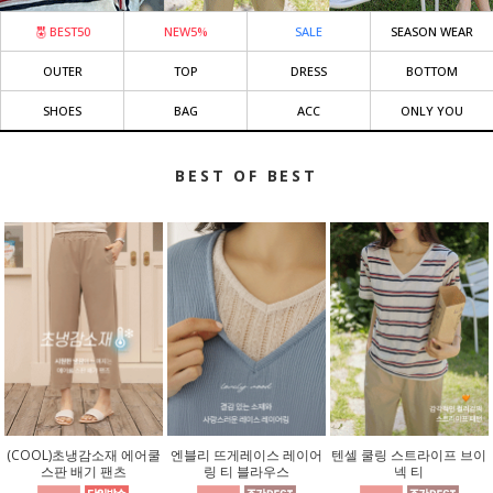
BEST50
NEW5%
SALE
SEASON WEAR
OUTER
TOP
DRESS
BOTTOM
SHOES
BAG
ACC
ONLY YOU
BEST OF BEST
(COOL)초냉감소재 에어쿨
엔블리 뜨게레이스 레이어
텐셀 쿨링 스트라이프 브이
스판 배기 팬츠
링 티 블라우스
넥 티