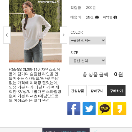
적립금
200원
배송비
(조건)
지역별
COLOR
SIZE
F(66-88) XL(99-110) 자연스럽게
0
총 상품 금액
원
몸에 감기며 슬림한 라인을 만
들어주는 진/짜/슬/림/핏 부담
없는 가격에 여러장 질렀는데,
인생 기본 티가 되길 바라며 제
관심상품
장바구니
구매하기
작한 갓/성/비! 별다른 스타일링
없이 기본 티셔츠+데님만으로
도 여성스러운 코디 완성