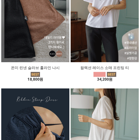
온미 린넨 슬라브 훌라인 나시
컬렉션 레이스 소매 프린팅 티
18,800원
34,200원