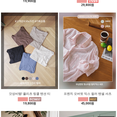
19,900원
29,800원
갓성비템! 플리츠 링클 텐션 티
프렌치 오버핏 믹스 컬러 텐셀 셔츠
19,800원
45,000원