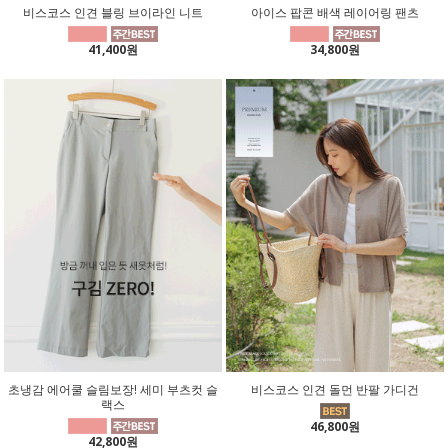
비스코스 인견 블링 브이라인 니트
아이스 팝콘 배색 레이어링 팬츠
41,400원
34,800원
초냉감 에어쿨 슬림보장! 세미 부츠컷 슬
비스코스 인견 돌먼 반팔 가디건
랙스
46,800원
42,800원