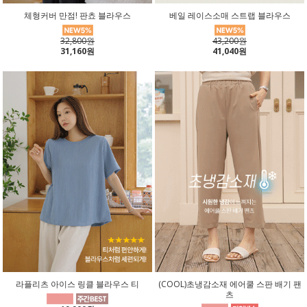
체형커버 만점! 판쵸 블라우스
베일 레이스소매 스트랩 블라우스
32,800원
43,200원
31,160원
41,040원
라플리츠 아이스 링클 블라우스 티
(COOL)초냉감소재 에어쿨 스판 배기 팬
츠