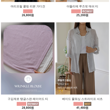
여리프릴 쿨링 리본 가디건
아뜰리에 루즈핏 매쉬 티
26,800원
25,200원
구김제로 탱글스판 레이어드 티
베이드 물워싱 스트라이프 셔츠
28,800원
41,400원