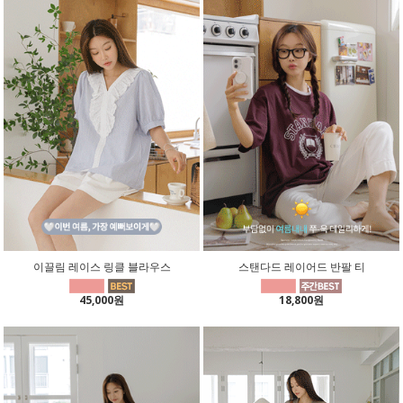
이끌림 레이스 링클 블라우스
스탠다드 레이어드 반팔 티
45,000원
18,800원