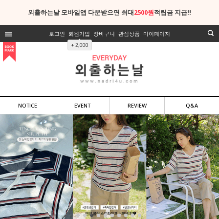
외출하는날 모바일앱 다운받으면 최대
2500원
적립금 지급!!
로그인
회원가입
장바구니
관심상품
마이페이지
+ 2,000
NOTICE
EVENT
REVIEW
Q&A