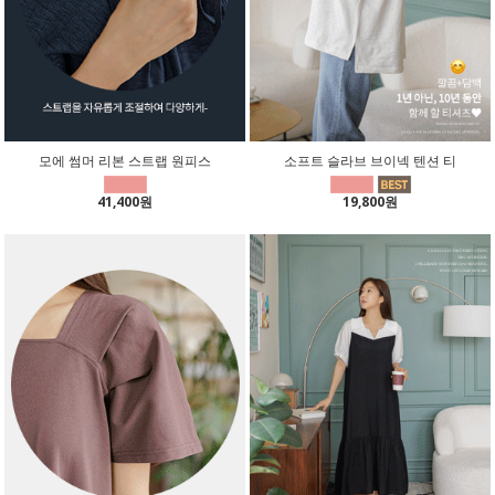
모에 썸머 리본 스트랩 원피스
소프트 슬라브 브이넥 텐션 티
41,400원
19,800원