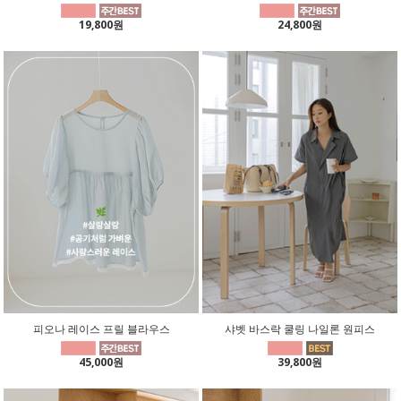
19,800원
24,800원
피오나 레이스 프릴 블라우스
샤벳 바스락 쿨링 나일론 원피스
45,000원
39,800원