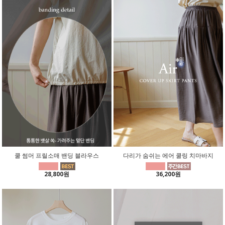
쿨 썸머 프릴소매 밴딩 블라우스
다리가 숨쉬는 에어 쿨링 치마바지
28,800원
36,200원