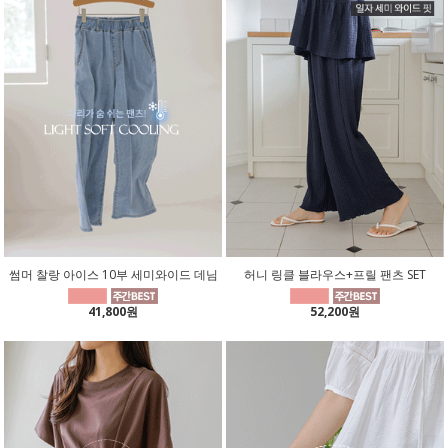
썸머 찰랑 아이스 10부 세미와이드 데님
허니 링클 블라우스+프릴 팬츠 SET
41,800원
52,200원