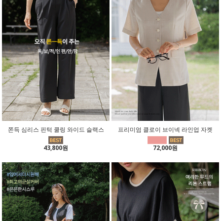
쫀득 심리스 핀턱 쿨링 와이드 슬랙스
프리미엄 클로이 브이넥 라인업 자켓
43,800원
72,000원