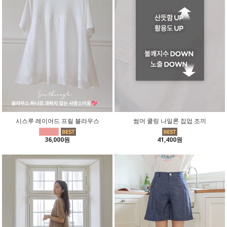
시스루 레이어드 프릴 블라우스
썸머 쿨링 나일론 집업 조끼
36,000원
41,400원