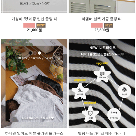
가성비 굿! 메종 린넨 쿨링 티
리멤버 실켓 가공 쿨링 티
21,600원
23,800원
하나만 입어도 예쁜 플라워 블라우스
멜팅 니트라이크 매쉬 카라 티