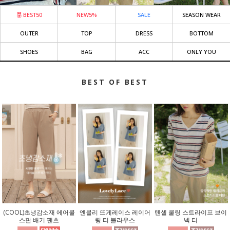
BEST50
NEW5%
SALE
SEASON WEAR
OUTER
TOP
DRESS
BOTTOM
SHOES
BAG
ACC
ONLY YOU
BEST OF BEST
(COOL)초냉감소재 에어쿨
엔블리 뜨게레이스 레이어
텐셀 쿨링 스트라이프 브이
스판 배기 팬츠
링 티 블라우스
넥 티