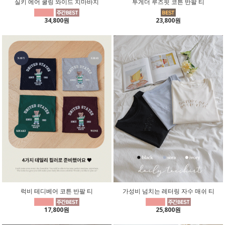
실키 에어 쿨링 와이드 치마바지
투게더 루즈핏 코튼 반팔 티
34,800원
23,800원
럭비 테디베어 코튼 반팔 티
가성비 넘치는 레터링 자수 매쉬 티
17,800원
25,800원