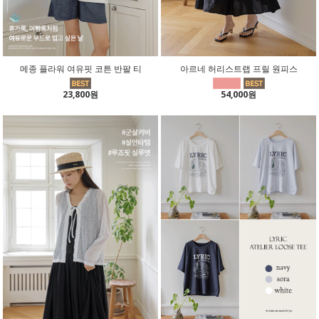
메종 플라워 여유핏 코튼 반팔 티
아르네 허리스트랩 프릴 원피스
23,800원
54,000원