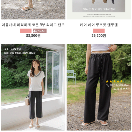
여름내내 쾌적하게 코튼 9부 와이드 팬츠
케어 베어 루즈핏 맨투맨
38,800원
25,200원