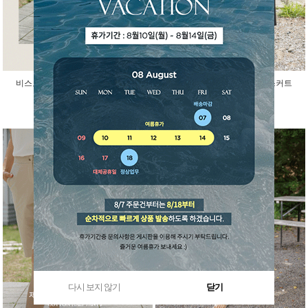
비스코스 인견 아이스 반팔 가디건
걸을때마다 예쁜 말랑 밴딩 스커트
45,000원
29,800원
다시 보지 않기
닫기