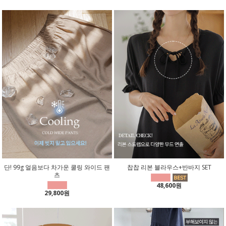
단! 99g 얼음보다 차가운 쿨링 와이드 팬
찹찹 리본 블라우스+반바지 SET
츠
48,600원
29,800원