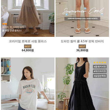
프리미엄 로에르 셔링 원피스
도파민 썸머 쿨 4.5부 핀턱 반바지
64,800원
36,800원