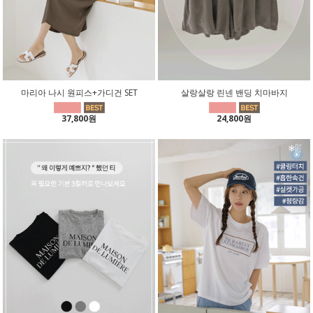
마리아 나시 원피스+가디건 SET
살랑살랑 린넨 밴딩 치마바지
37,800원
24,800원