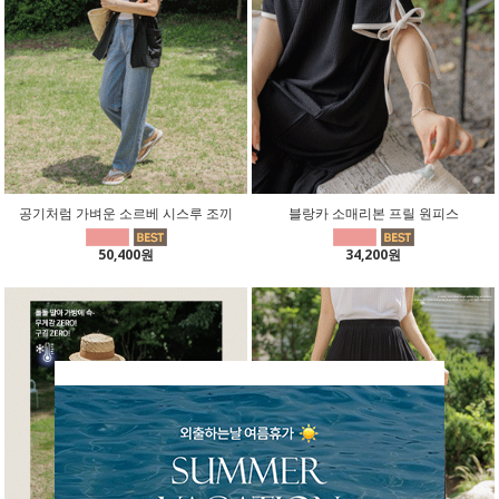
공기처럼 가벼운 소르베 시스루 조끼
블랑카 소매리본 프릴 원피스
50,400원
34,200원