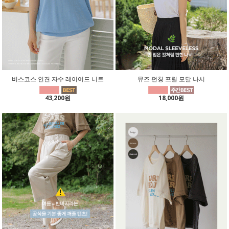
비스코스 인견 자수 레이어드 니트
뮤즈 펀칭 프릴 모달 나시
43,200원
18,000원