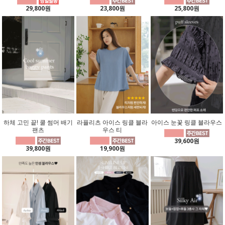
29,800원
23,800원
25,800원
하체 고민 끝! 쿨 썸머 배기
라플리츠 아이스 링클 블라
아이스 눈꽃 링클 블라우스
팬츠
우스 티
39,600원
39,800원
19,900원