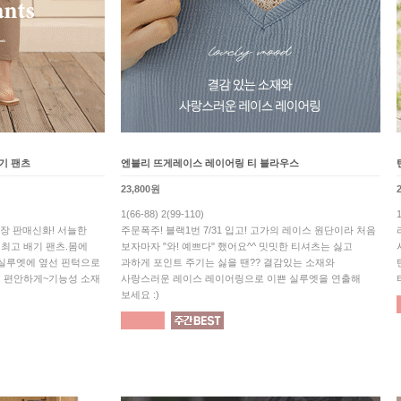
기 팬츠
엔블리 뜨게레이스 레이어링 티 블라우스
23,800원
1(66-88) 2(99-110)
만장 판매신화! 서늘한
주문폭주! 블랙1번 7/31 입고! 고가의 레이스 원단이라 처음
최고 배기 팬츠.몸에
보자마자 "와! 예쁘다" 했어요^^ 밋밋한 티셔츠는 싫고
 실루엣에 옆선 핀턱으로
과하게 포인트 주기는 싫을 땐?? 결감있는 소재와
 편안하게~기능성 소재
사랑스러운 레이스 레이어링으로 이쁜 실루엣을 연출해
보세요 :)