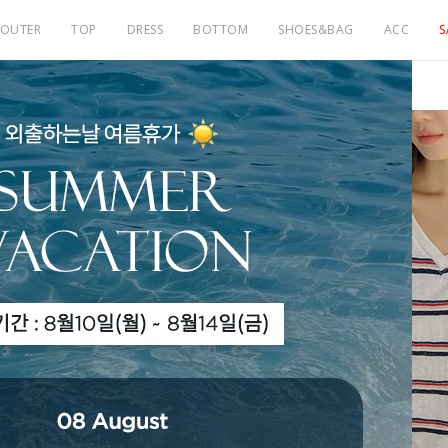
OUTER
TOP
DRESS
BOTTOM
SHOES&BAG
ACC
S