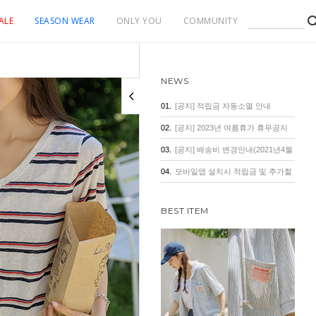
ALE
SEASON WEAR
ONLY YOU
COMMUNITY
NEWS
01.
[공지] 적립금 자동소멸 안내
02.
[공지] 2023년 여름휴가 휴무공지
03.
[공지] 배송비 변경안내(2021년4월
1일 기준)
04.
모바일앱 설치시 적립금 및 추가할
인 혜택
BEST ITEM