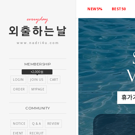
NEW5%
BEST50
MEMBERSHIP
+2,000원
LOGIN
JOIN US
CART
ORDER
MYPAGE
COMMUNITY
NOTICE
Q & A
REVIEW
EVENT
RECRUIT