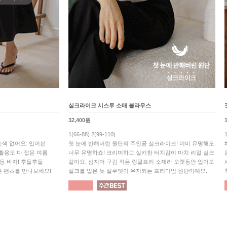
실크라이크 시스루 소매 블라우스
32,400원
1(66-88) 2(99-110)
색 없어요. 입어본
첫 눈에 반해버린 원단의 주인공 실크라이크! 이미 유명해도
 활용도 다 잡은 여름
너무 유명하죠! 크리미하고 실키한 터치감이 마치 리얼 실크
1등 바지! 후들후들
같아요. 심지어 구김 적은 링클프리 소재라 오랫동안 입어도
른 팬츠를 만나보세요!
실크를 입은 듯 실루엣이 유지되는 프리미엄 원단이예요.