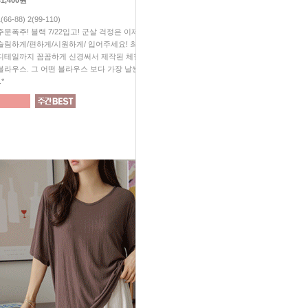
41,400원
28,800원
1(66-88) 2(99-110)
1(66-88) 2(99-110)
주문폭주! 블랙 7/22입고! 군살 걱정은 이제 그만^^ 예쁘게/
#무조건소장 #가성비대박 #놓치
슬림하게/편하게/시원하게/ 입어주세요! 최고의 원단! 작은
살 빠졌지? "소리 듣게 되실꺼예
디테일까지 꼼꼼하게 신경써서 제작된 체형 완벽커버
보이는 슬림 효과! 입체감이 
블라우스. 그 어떤 블라우스 보다 가장 날씬해 보일꺼예요
티처럼 편하게, 블라우스처럼 
.*