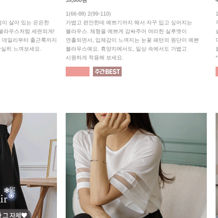
39,600원
1(66-88) 2(99-110)
체감이 살아 있는 은은한
가볍고 편안한데 예쁘기까지 해서 자꾸 입고 싶어지는
 블라우스처럼 세련되게!
블라우스. 체형을 예쁘게 감싸주어 여리한 실루엣이
어 데일리부터 출근룩까지
연출되면서, 입체감이 느껴지는 눈꽃 패턴의 원단이 예쁜
확실히 느껴보세요.
블라우스예요. 휴양지에서도, 일상 속에서도 가볍고
시원하게 착용해 보세요.
*