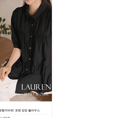
체형커버핏! 로렌 캉캉 블라우스
다이어트효과! 슬림 라인업 