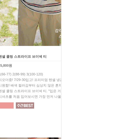
텐셀 쿨링 스트라이프 브이넥 티
하체 고민 끝! 쿨 썸머 배기 팬
25,800원
39,800원
1(66-77) 2(88-99) 3(100-120)
F(28-30) 1(32-34) 2(36-38)
리오더중! 7/29-30입고! 프리미엄 텐셀 냉감 소재! 극강의
24시간내내 산뜻하고 시원한 
시원함! 배색 컬러감부터 심상치 않은 흔치 않는 색감의
극강의 편안함은 기본! 입는 순
텐셀 쿨링 스트라이프 브이넥 티. "입은 거 맞아...?" 아마 요
핏! 착용감까지 완벽한 10점 만
티셔츠를 처음 입어보시면 가장 먼저 나올 말일거예요.
없어서는 안될 꼭 필요한 팬츠!