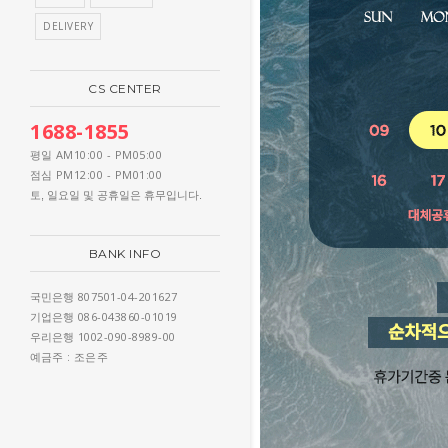
DELIVERY
CS CENTER
1688-1855
AM10:00 - PM05:00
평일
PM12:00 - PM01:00
점심
토, 일요일 및 공휴일은 휴무입니다.
BANK INFO
807501-04-201627
국민은행
086-043860-01019
기업은행
1002-090-8989-00
우리은행
: 조은주
예금주
WEEKLY BEST IT