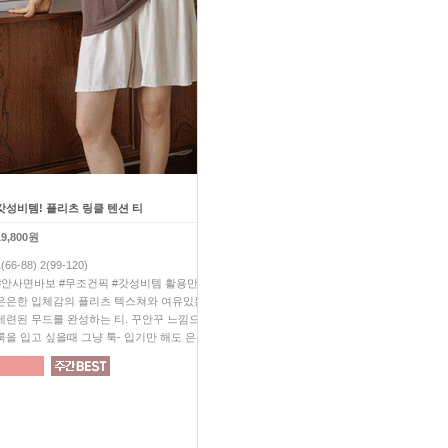
갓성비템! 플리츠 링클 텐션 티
허니 링클 블라우스+프릴 팬츠 
19,800원
52,200원
1(66-88) 2(99-120)
1(66-88) 2(99-110)
#안사면바보 #무조건픽 #갓성비템 활용만점 플리츠 티!
올 여름 SET 아이템 하나만 
은은한 입체감의 플리츠 텍스쳐와 여유있는 실루엣으로
네츄럴하게 잡힌 링클이 매력
세련된 무드를 완성하는 티. 꾸안꾸 느낌으로 은은한 포인트
감춰주는 세상 기특한 핏으로 한
룩을 입고 싶을때 그냥 툭- 입기만 해도 은은한 포인트 UP
쥔장무조건추천 #쥔장깔별소