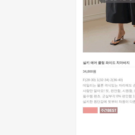
실키 에어 쿨링 와이드 치마바지
34,800원
F(28-30) 1(32-34) 2(36-40)
데일리는 물론 격식있는 자리에도 손
사람만 알아요! 핏, 편안함, 시원함,
필수템 팬츠. 군살부각 0% 편안함 
실키한 원단감에 핏부터 차원이 다