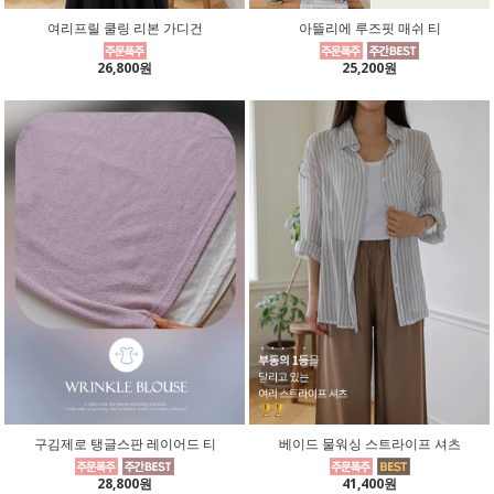
여리프릴 쿨링 리본 가디건
아뜰리에 루즈핏 매쉬 티
26,800원
25,200원
구김제로 탱글스판 레이어드 티
베이드 물워싱 스트라이프 셔츠
28,800원
41,400원