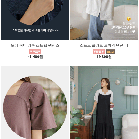
모에 썸머 리본 스트랩 원피스
소프트 슬라브 브이넥 텐션 티
41,400원
19,800원