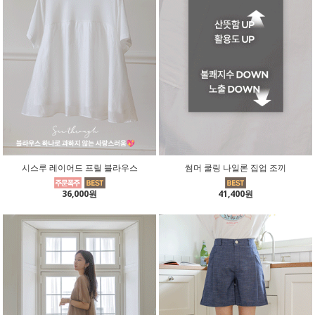
시스루 레이어드 프릴 블라우스
썸머 쿨링 나일론 집업 조끼
36,000원
41,400원