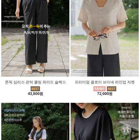
쫀득 심리스 핀턱 쿨링 와이드 슬랙스
프리미엄 클로이 브이넥 라인업 자켓
43,800원
72,000원