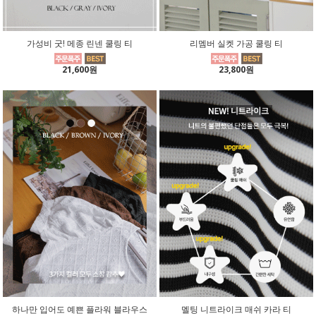
가성비 굿! 메종 린넨 쿨링 티
리멤버 실켓 가공 쿨링 티
21,600원
23,800원
하나만 입어도 예쁜 플라워 블라우스
멜팅 니트라이크 매쉬 카라 티