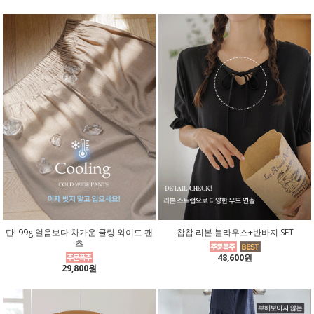
단! 99g 얼음보다 차가운 쿨링 와이드 팬
찹찹 리본 블라우스+반바지 SET
츠
48,600원
29,800원