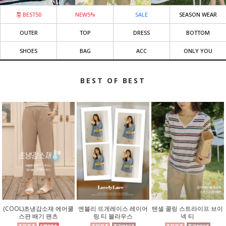
BEST50
NEW5%
SALE
SEASON WEAR
OUTER
TOP
DRESS
BOTTOM
SHOES
BAG
ACC
ONLY YOU
BEST OF BEST
(COOL)초냉감소재 에어쿨
엔블리 뜨게레이스 레이어
텐셀 쿨링 스트라이프 브이
스판 배기 팬츠
링 티 블라우스
넥 티