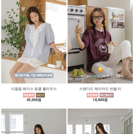
이끌림 레이스 링클 블라우스
스탠다드 레이어드 반팔 티
45,000원
18,800원