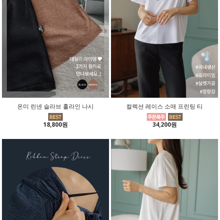
온미 린넨 슬라브 훌라인 나시
컬렉션 레이스 소매 프린팅 티
18,800원
34,200원