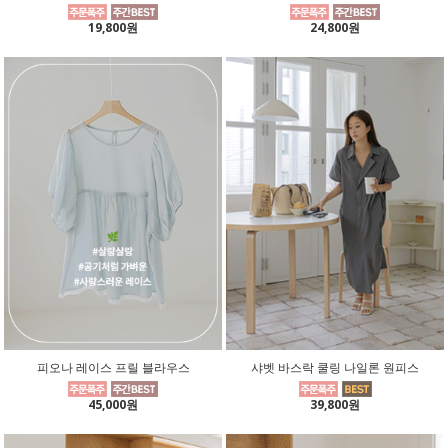
19,800원
24,800원
피오나 레이스 프릴 블라우스
샤벳 바스락 쿨링 나일론 원피스
45,000원
39,800원