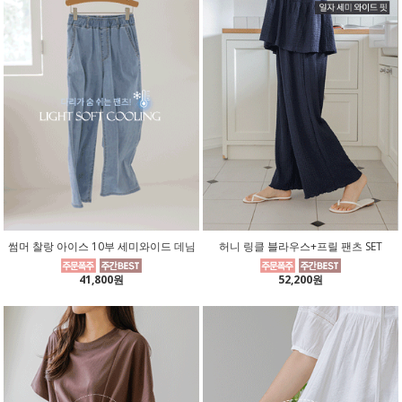
썸머 찰랑 아이스 10부 세미와이드 데님
허니 링클 블라우스+프릴 팬츠 SET
41,800원
52,200원