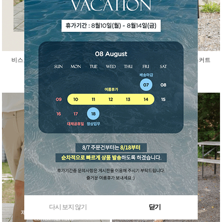
비스코스 인견 아이스 반팔 가디건
걸을때마다 예쁜 말랑 밴딩 스커트
45,000원
29,800원
다시 보지 않기
닫기