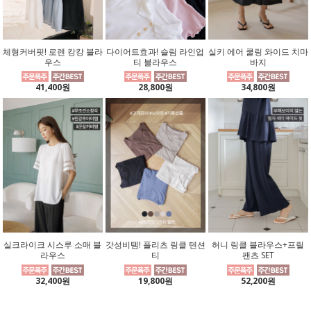
체형커버핏! 로렌 캉캉 블라
다이어트효과! 슬림 라인업
실키 에어 쿨링 와이드 치마
우스
티 블라우스
바지
41,400원
28,800원
34,800원
실크라이크 시스루 소매 블
갓성비템! 플리츠 링클 텐션
허니 링클 블라우스+프릴
라우스
티
팬츠 SET
32,400원
19,800원
52,200원