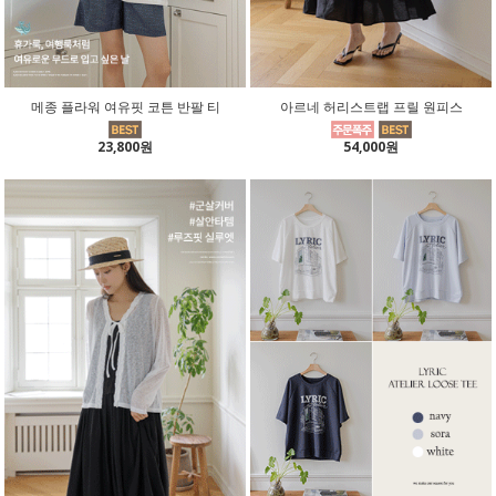
메종 플라워 여유핏 코튼 반팔 티
아르네 허리스트랩 프릴 원피스
23,800원
54,000원