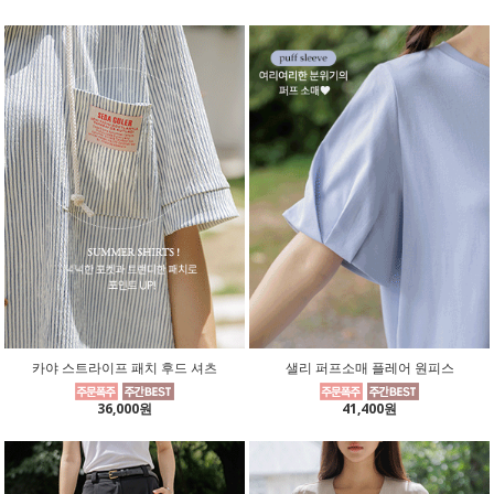
카야 스트라이프 패치 후드 셔츠
샐리 퍼프소매 플레어 원피스
36,000원
41,400원