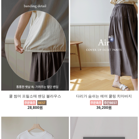
쿨 썸머 프릴소매 밴딩 블라우스
다리가 숨쉬는 에어 쿨링 치마바지
28,800원
36,200원