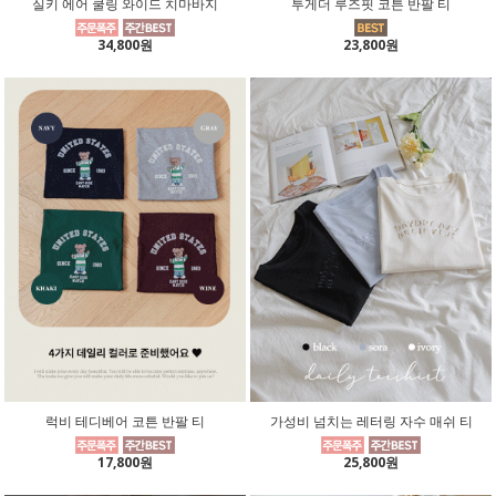
실키 에어 쿨링 와이드 치마바지
투게더 루즈핏 코튼 반팔 티
34,800원
23,800원
럭비 테디베어 코튼 반팔 티
가성비 넘치는 레터링 자수 매쉬 티
17,800원
25,800원