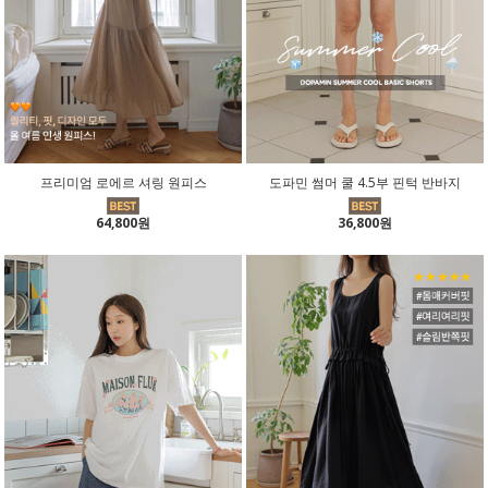
프리미엄 로에르 셔링 원피스
도파민 썸머 쿨 4.5부 핀턱 반바지
64,800원
36,800원