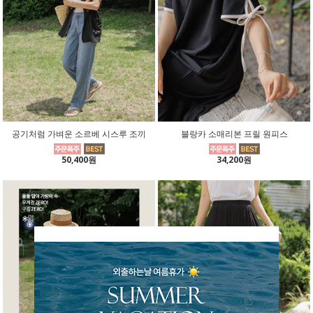
공기처럼 가벼운 소르베 시스루 조끼
블랑카 소매리본 프릴 원피스
50,400원
34,200원