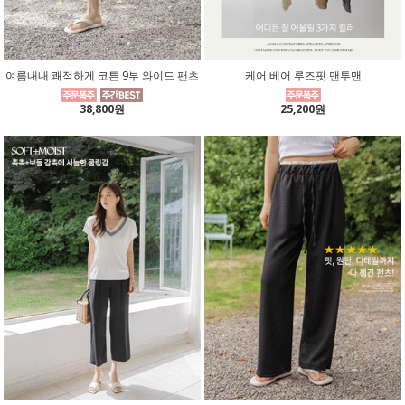
여름내내 쾌적하게 코튼 9부 와이드 팬츠
케어 베어 루즈핏 맨투맨
38,800원
25,200원