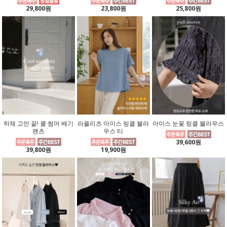
29,800원
23,800원
25,800원
하체 고민 끝! 쿨 썸머 배기
라플리츠 아이스 링클 블라
아이스 눈꽃 링클 블라우스
팬츠
우스 티
39,600원
39,800원
19,900원