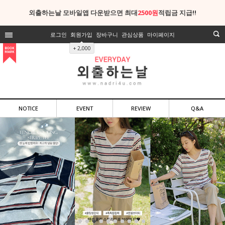
외출하는날 모바일앱 다운받으면 최대
2500원
적립금 지급!!
로그인
회원가입
장바구니
관심상품
마이페이지
+ 2,000
NOTICE
EVENT
REVIEW
Q&A