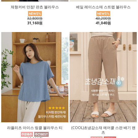
체형커버 만점! 판쵸 블라우스
베일 레이스소매 스트랩 블라우스
32,800원
43,200원
31,160원
41,040원
라플리츠 아이스 링클 블라우스 티
(COOL)초냉감소재 에어쿨 스판 배기 팬
츠