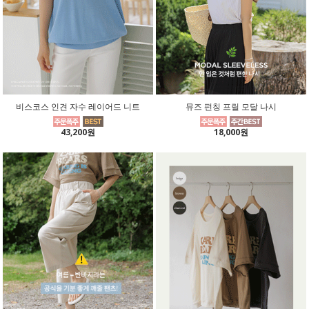
비스코스 인견 자수 레이어드 니트
뮤즈 펀칭 프릴 모달 나시
43,200원
18,000원