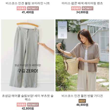
비스코스 인견 블링 브이라인 니트
아이스 팝콘 배색 레이어링 팬츠
41,400원
34,800원
초냉감 에어쿨 슬림보장! 세미 부츠컷 슬
비스코스 인견 돌먼 반팔 가디건
랙스
46,800원
42,800원