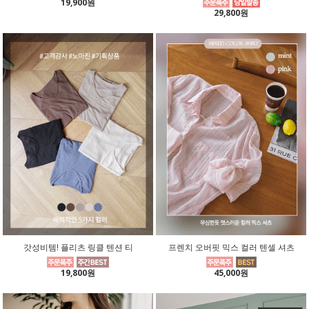
19,900원
29,800원
갓성비템! 플리츠 링클 텐션 티
프렌치 오버핏 믹스 컬러 텐셀 셔츠
19,800원
45,000원