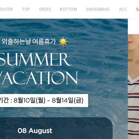
OUTER
TOP
DRESS
BOTTOM
SHOES&BAG
ACC
S