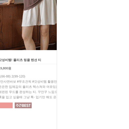
갓성비템! 플리츠 링클 텐션 티
허니 링클 블라우스+프릴 팬츠 
19,800원
52,200원
1(66-88) 2(99-120)
1(66-88) 2(99-110)
#안사면바보 #무조건픽 #갓성비템 활용만점 플리츠 티!
올 여름 SET 아이템 하나만 
은은한 입체감의 플리츠 텍스쳐와 여유있는 실루엣으로
네츄럴하게 잡힌 링클이 매력
세련된 무드를 완성하는 티. 꾸안꾸 느낌으로 은은한 포인트
감춰주는 세상 기특한 핏으로 한
룩을 입고 싶을때 그냥 툭- 입기만 해도 은은한 포인트 UP
쥔장무조건추천 #쥔장깔별소