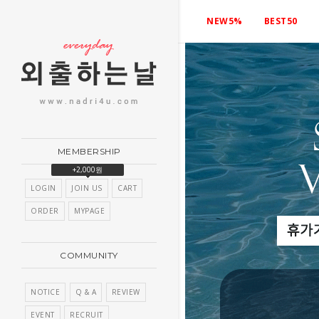
NEW5%
BEST50
MEMBERSHIP
+2,000원
LOGIN
JOIN US
CART
ORDER
MYPAGE
COMMUNITY
NOTICE
Q & A
REVIEW
EVENT
RECRUIT