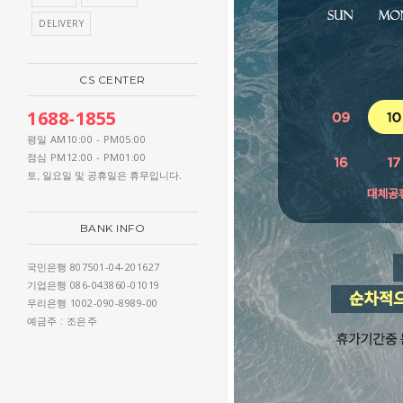
DELIVERY
CS CENTER
1688-1855
AM10:00 - PM05:00
평일
PM12:00 - PM01:00
점심
토, 일요일 및 공휴일은 휴무입니다.
BANK INFO
807501-04-201627
국민은행
086-043860-01019
기업은행
1002-090-8989-00
우리은행
: 조은주
예금주
WEEKLY BEST IT