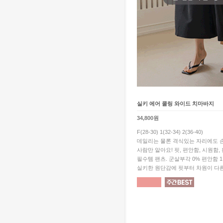
실키 에어 쿨링 와이드 치마바지
34,800원
F(28-30) 1(32-34) 2(36-40)
데일리는 물론 격식있는 자리에도 손
사람만 알아요! 핏, 편안함, 시원함,
필수템 팬츠. 군살부각 0% 편안함 
실키한 원단감에 핏부터 차원이 다