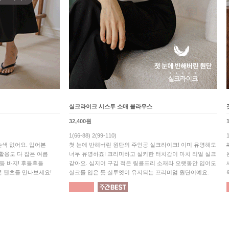
실크라이크 시스루 소매 블라우스
32,400원
1(66-88) 2(99-110)
색 없어요. 입어본
첫 눈에 반해버린 원단의 주인공 실크라이크! 이미 유명해도
 활용도 다 잡은 여름
너무 유명하죠! 크리미하고 실키한 터치감이 마치 리얼 실크
1등 바지! 후들후들
같아요. 심지어 구김 적은 링클프리 소재라 오랫동안 입어도
른 팬츠를 만나보세요!
실크를 입은 듯 실루엣이 유지되는 프리미엄 원단이예요.