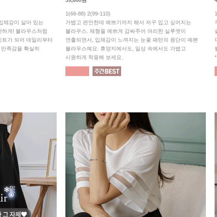
39,600원
1(66-88) 2(99-110)
! 입체감이 살아 있는
가볍고 편안한데 예쁘기까지 해서 자꾸 입고 싶어지는
안하게! 블라우스처럼
블라우스. 체형을 예쁘게 감싸주어 여리한 실루엣이
인트가 되어 데일리부터
연출되면서, 입체감이 느껴지는 눈꽃 패턴의 원단이 예쁜
의 만족감을 확실히
블라우스예요. 휴양지에서도, 일상 속에서도 가볍고
시원하게 착용해 보세요.
*