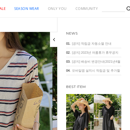
ALE
SEASON WEAR
ONLY YOU
COMMUNITY
NEWS
01.
[공지] 적립금 자동소멸 안내
02.
[공지] 2023년 여름휴가 휴무공지
03.
[공지] 배송비 변경안내(2021년4월
1일 기준)
04.
모바일앱 설치시 적립금 및 추가할
인 혜택
BEST ITEM