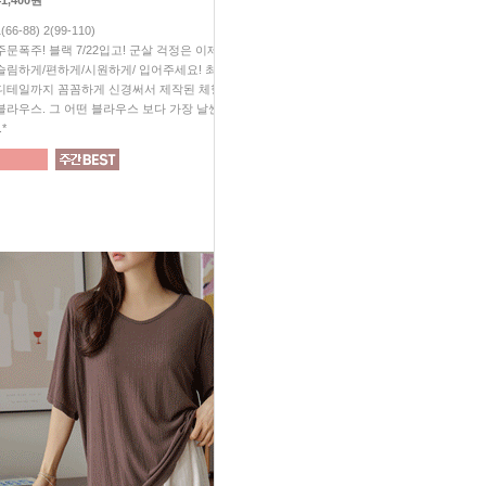
41,400원
28,800원
1(66-88) 2(99-110)
1(66-88) 2(99-110)
주문폭주! 블랙 7/22입고! 군살 걱정은 이제 그만^^ 예쁘게/
#무조건소장 #가성비대박 #놓치
슬림하게/편하게/시원하게/ 입어주세요! 최고의 원단! 작은
살 빠졌지? "소리 듣게 되실꺼예
디테일까지 꼼꼼하게 신경써서 제작된 체형 완벽커버
보이는 슬림 효과! 입체감이 
블라우스. 그 어떤 블라우스 보다 가장 날씬해 보일꺼예요
티처럼 편하게, 블라우스처럼 
.*