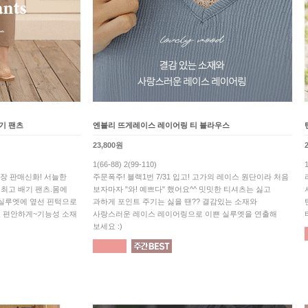
기 팬츠
엔블리 뜨게레이스 레이어링 티 블라우스
23,800원
1(66-88) 2(99-110)
만장 판매신화! 서늘한
주문폭주! 블랙1번 7/31 입고! 고가의 레이스 원단이라 처음
최고 배기 팬츠.몸에
보자마자 "와! 예쁘다" 했어요^^ 밋밋한 티셔츠는 싫고
 실루엣에 옆선 핀턱으로
과하게 포인트 주기는 싫을 땐?? 결감있는 소재와
 편안하게~기능성 소재
사랑스러운 레이스 레이어링으로 이쁜 실루엣을 연출해
보세요 :)