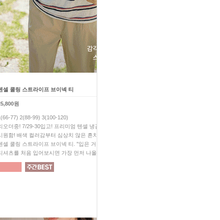
텐셀 쿨링 스트라이프 브이넥 티
하체 고민 끝! 쿨 썸머 배기 팬
25,800원
39,800원
1(66-77) 2(88-99) 3(100-120)
F(28-30) 1(32-34) 2(36-38)
리오더중! 7/29-30입고! 프리미엄 텐셀 냉감 소재! 극강의
24시간내내 산뜻하고 시원한 
시원함! 배색 컬러감부터 심상치 않은 흔치 않는 색감의
극강의 편안함은 기본! 입는 순
텐셀 쿨링 스트라이프 브이넥 티. "입은 거 맞아...?" 아마 요
핏! 착용감까지 완벽한 10점 만
티셔츠를 처음 입어보시면 가장 먼저 나올 말일거예요.
없어서는 안될 꼭 필요한 팬츠!