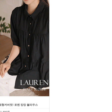
체형커버핏! 로렌 캉캉 블라우스
다이어트효과! 슬림 라인업 