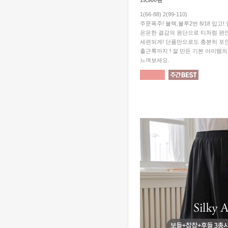
19,900원
1(66-88) 2(99-110)
주문폭주! 블랙,블루2번 8/18 입고
은은한 결감의 원단으로 티처럼 편
세련되게! 단품만으로도 충분히 포
출근룩까지 ! 잘 만든 기본 아이템
느껴보세요.