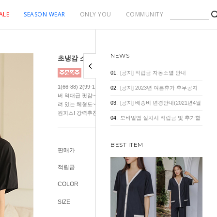
ALE
SEASON WEAR
ONLY YOU
COMMUNITY
NEWS
초냉감 소프트 군살커버핏 플리츠 원피스
01.
[공지] 적립금 자동소멸 안내
1(66-88) 2(99-110) 입는순간 서늘한 냉감이 느껴져요!! 압/도/적/군/
02.
[공지] 2023년 여름휴가 휴무공지
버 역대급 핏감~! 상체에 군살이 몰려 있는 체형도 OK~! 하체에 군살
03.
[공지] 배송비 변경안내(2021년4월
려 있는 체형도~OK! 모든 체형을 슬림하게 커버해 드릴께요! 옵션 
원피스! 강력추천!
1일 기준)
04.
모바일앱 설치시 적립금 및 추가할
인 혜택
BEST ITEM
판매가
59,400원
적립금
500원
COLOR
SIZE