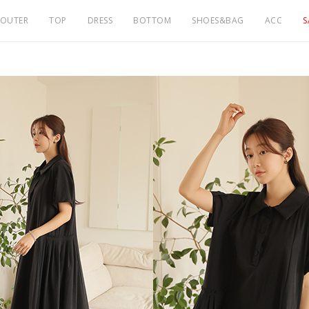
OUTER
TOP
DRESS
BOTTOM
SHOES&BAG
ACC
S