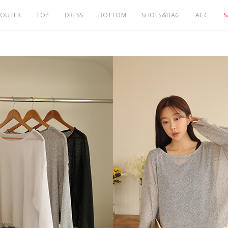
OUTER
TOP
DRESS
BOTTOM
SHOES&BAG
ACC
S