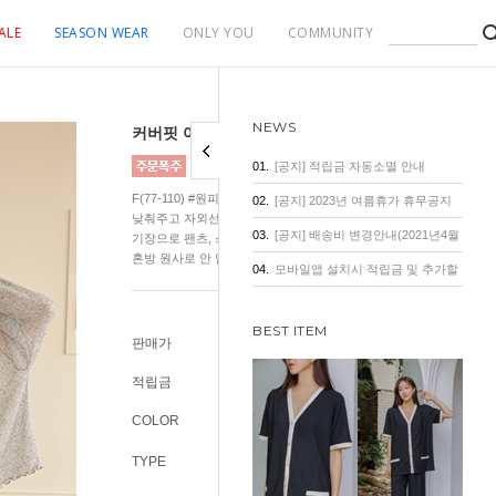
ALE
SEASON WEAR
ONLY YOU
COMMUNITY
NEWS
커버핏 아이스쿨 여리 프릴 니트
01.
[공지] 적립금 자동소멸 안내
F(77-110) #원피스에딱 #살안타템 #여리니트 덥고 습한 날씨 체감
02.
[공지] 2023년 여름휴가 휴무공지
낮춰주고 자외선으로부터 보호해 줄 여리한 무드의 썸머 니트. 세미
03.
[공지] 배송비 변경안내(2021년4월
기장으로 팬츠, 스커트, 원피스 다 잘 어울리는 여름 필수템! 시원한
혼방 원사로 안 입은듯 시원하게!
1일 기준)
04.
모바일앱 설치시 적립금 및 추가할
인 혜택
BEST ITEM
판매가
22,800원
적립금
200원
COLOR
TYPE