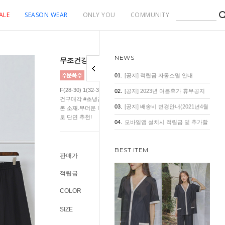
ALE
SEASON WEAR
ONLY YOU
COMMUNITY
NEWS
무조건강추! 쿨썸머 와샤 5부 반바지
01.
[공지] 적립금 자동소멸 안내
F(28-30) 1(32-34) 2(36-38) 89차 리오더! 불랙 5/12입고! 주문폭주!
02.
[공지] 2023년 여름휴가 휴무공지
건구매각 #초냉감반바지 #휘뚜루마뚜루 쿨링감이 전해지는 바스락
03.
[공지] 배송비 변경안내(2021년4월
론 소재.무더운 여름에 주구장창 휘뚜루 마뚜루 간편하게 입기 좋은
로 단연 추천!
1일 기준)
04.
모바일앱 설치시 적립금 및 추가할
인 혜택
BEST ITEM
판매가
19,900원
적립금
100원
COLOR
SIZE