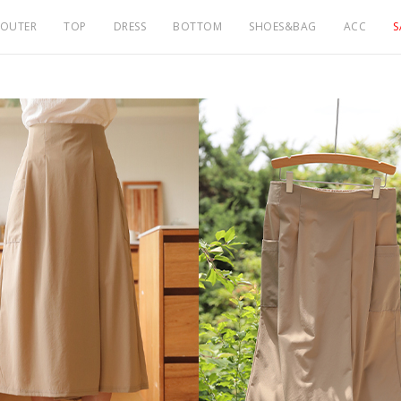
OUTER
TOP
DRESS
BOTTOM
SHOES&BAG
ACC
S