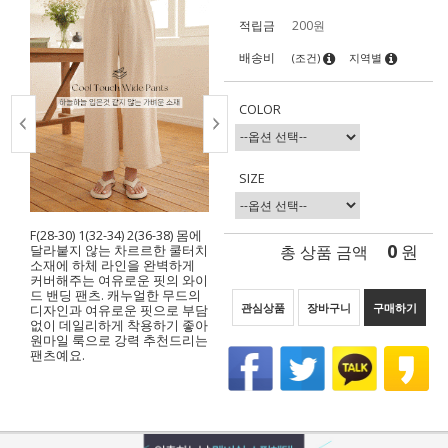
적립금
200원
배송비
(조건)
지역별
COLOR
SIZE
F(28-30) 1(32-34) 2(36-38) 몸에
0
총 상품 금액
원
달라붙지 않는 차르르한 쿨터치
소재에 하체 라인을 완벽하게
커버해주는 여유로운 핏의 와이
드 밴딩 팬츠. 캐누얼한 무드의
관심상품
장바구니
구매하기
디자인과 여유로운 핏으로 부담
없이 데일리하게 착용하기 좋아
원마일 룩으로 강력 추천드리는
팬츠예요.