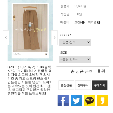
상품가
32,800
원
적립금
300원
배송비
(조건)
지역별
COLOR
SIZE
F(28-30) 1(32-34) 2(36-38) 블랙
0
총 상품 금액
원
6/8입고! 여름내내 시원함을 책
임져줄 최고의 초냉감 팬츠 시
리즈 중 카고 스트링 팬츠 출시!
입는순간 서늘한 냉감이 느껴지
관심상품
장바구니
구매하기
는 여유있는 핏의 텐션 최고 팬
츠. 매끄럽고 구김없는 찰찰한
원단감을 직접 느껴보세요!