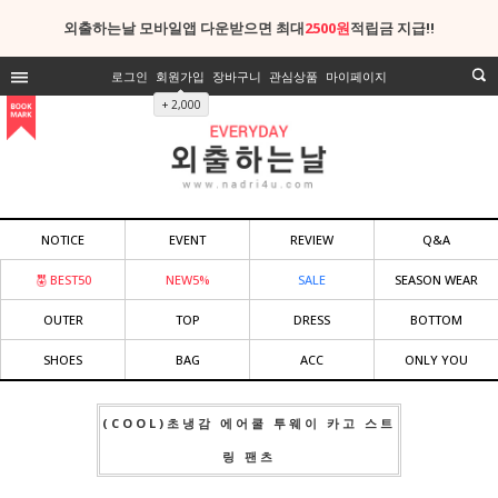
외출하는날 모바일앱 다운받으면 최대
2500원
적립금 지급!!
로그인
회원가입
장바구니
관심상품
마이페이지
+ 2,000
NOTICE
EVENT
REVIEW
Q&A
BEST50
NEW5%
SALE
SEASON WEAR
OUTER
TOP
DRESS
BOTTOM
SHOES
BAG
ACC
ONLY YOU
(COOL)초냉감 에어쿨 투웨이 카고 스트
링 팬츠